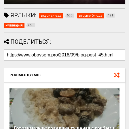
ЯРЛЫКИ:
вкусная еда
вторые блюда
530
191
кулинария
655
ПОДЕЛИТЬСЯ:
РЕКОМЕНДУЕМОЕ
Готовим ужин: говядина тушеная с грибами