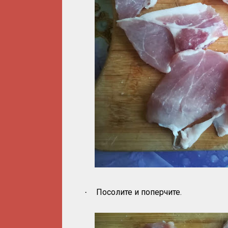
Посолите и поперчите.
·