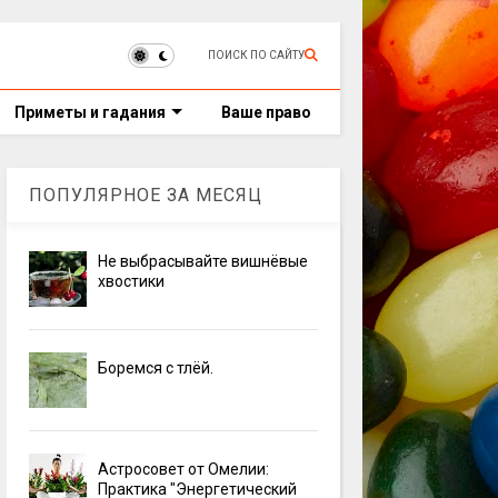
ПОИСК ПО САЙТУ
Приметы и гадания
Ваше право
ПОПУЛЯРНОЕ ЗА МЕСЯЦ
Не выбрасывайте вишнёвые
хвостики
Боремся с тлёй.
Астросовет от Омелии:
Практика "Энергетический