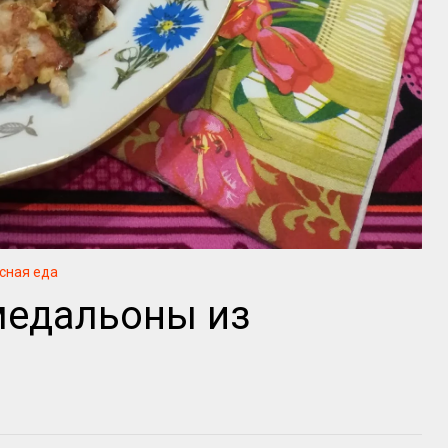
сная еда
медальоны из