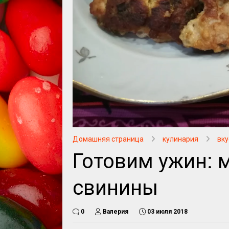
Домашняя страница
кулинария
вку
Готовим ужин: 
свинины
0
Валерия
03 июля 2018