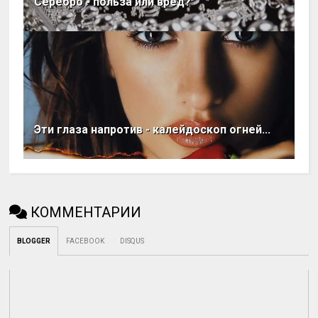
Серебро - польза или вред?
Эти глаза напротив - калейдоскоп огней...
КОММЕНТАРИИ
BLOGGER
FACEBOOK
DISQUS