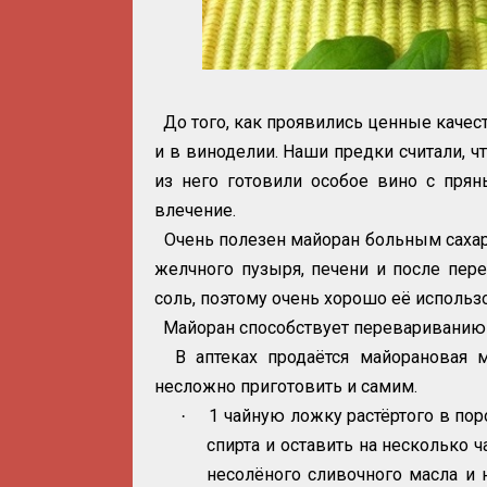
До того, как проявились ценные качес
и в виноделии. Наши предки считали, 
из него готовили особое вино с пря
влечение.
Очень полезен майоран больным сахар
желчного пузыря, печени и после пере
соль, поэтому очень хорошо её использ
Майоран способствует перевариванию 
В аптеках продаётся майорановая 
несложно приготовить и самим.
1 чайную ложку растёртого в по
·
спирта и оставить на несколько 
несолёного сливочного масла и 