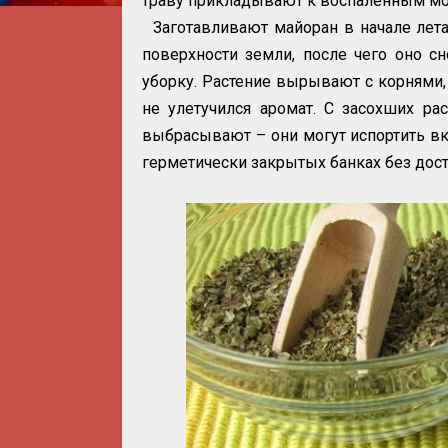
траву прикладывают к воспалённым мо
Заготавливают майоран в начале лета
поверхности земли, после чего оно с
уборку. Растение вырывают с корнями,
не улетучился аромат. С засохших ра
выбрасывают – они могут испортить вк
герметически закрытых банках без дост