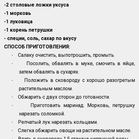
-2 столовые ложки уксуса
-1 морковь
-1 луковица
-1 корень петрушки
- специи, соль, сахар по вкусу
СПОСОБ ПРИГОТОВЛЕНИЯ:
Салаку очистить, выпотрошить, промыть.
·
Посолить, обвалять в муке, смочить в яйце,
·
затем обвалять в сухарях.
Положить в сковороду с хорошо разогретым
·
растительным маслом.
Обжарить с двух сторон до готовности.
·
Приготовить маринад. Морковь, петрушку
·
нарезать соломкой.
Репчатый лук нарезать кольцами.
·
Слегка обжарить овощи на растительном масле.
·
Влить в сковороду 1,5 стакана кипяченой воды.
·