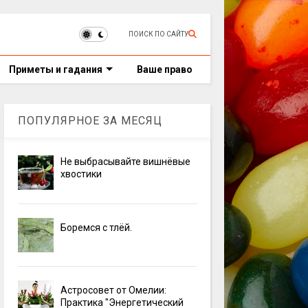
ПОИСК ПО САЙТУ
Приметы и гадания
Ваше право
ПОПУЛЯРНОЕ ЗА МЕСЯЦ
Не выбрасывайте вишнёвые
хвостики
Боремся с тлёй.
Астросовет от Омелии:
Практика "Энергетический