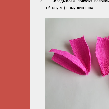
3.
Складываем полоску пополам
образует форму лепестка.