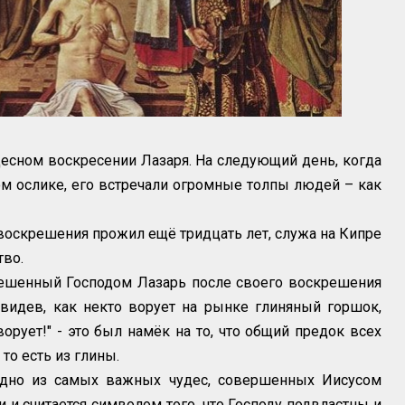
десном воскресении Лазаря. На следующий день, когда
м ослике, его встречали огромные толпы людей – как
 воскрешения прожил ещё тридцать лет, служа на Кипре
тво.
решенный Господом Лазарь после своего воскрешения
видев, как некто ворует на рынке глиняный горшок,
 ворует!" - это был намёк на то, что общий предок всех
то есть из глины.
одно из самых важных чудес, совершенных Иисусом
 и считается символом того, что Господу подвластны и