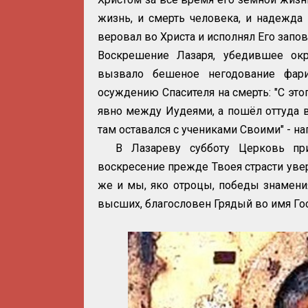
жизнь, и смерть человека, и надежда
веровал во Христа и исполнял Его запов
Воскрешение Лазаря, убедившее ок
вызвало бешеное негодование фар
осуждению Спасителя на смерть: "С это
явно между Иудеями, а пошёл оттуда в
там оставался с учениками Своими" - на
В Лазареву субботу Церковь пр
воскресение прежде Твоея страсти увер
же и мы, яко отроцы, победы знамения
высших, благословен Грядый во имя Го