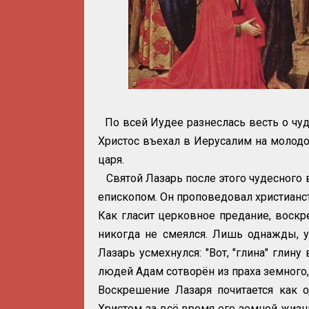
По всей Иудее разнеслась весть о чу
Христос въехал в Иерусалим на молодо
царя.
Святой Лазарь после этого чудесного
епископом. Он проповедовал христианс
Как гласит церковное предание, воск
никогда не смеялся. Лишь однажды, у
Лазарь усмехнулся: "Вот, "глина" глину
людей Адам сотворён из праха земного, 
Воскрешение Лазаря почитается как 
Христом за всё время его земной жизни