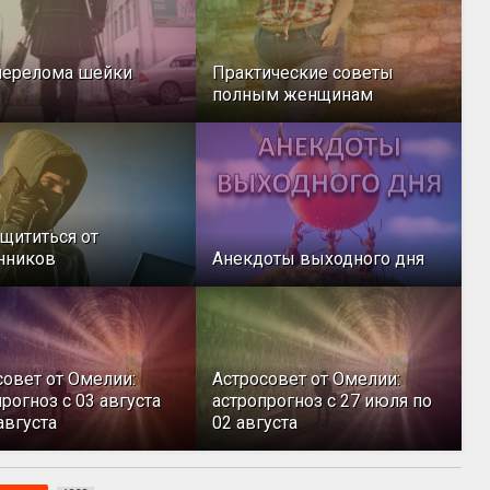
перелома шейки
Практические советы
полным женщинам
ащититься от
нников
Анекдоты выходного дня
совет от Омелии:
Астросовет от Омелии:
рогноз с 03 августа
астропрогноз с 27 июля по
августа
02 августа