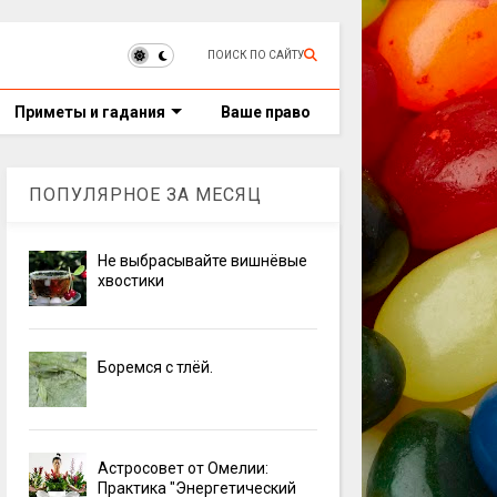
ПОИСК ПО САЙТУ
Приметы и гадания
Ваше право
ПОПУЛЯРНОЕ ЗА МЕСЯЦ
Не выбрасывайте вишнёвые
хвостики
Боремся с тлёй.
Астросовет от Омелии:
Практика "Энергетический