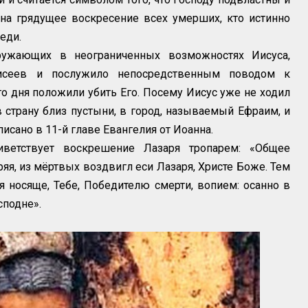
 на грядущее воскресение всех умерших, кто истинно
еди.
ружающих в неограниченных возможностях Иисуса,
исеев и послужило непосредственным поводом к
го дня положили убить Его. Посему Иисус уже не ходил
 страну близ пустыни, в город, называемый Ефраим, и
писано в 11-й главе Евангелия от Иоанна.
иветствует воскрешение Лазаря тропарем: «Общее
яя, из мёртвых воздвигл еси Лазаря, Христе Боже. Тем
 носяще, Тебе, Победителю смерти, вопием: осанно в
сподне».