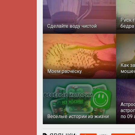
Риск 
Сделайте воду чистой
бедра
Как з
Моем расчёску
моше
Астро
астроп
Весёлые истории из жизни
по 09 