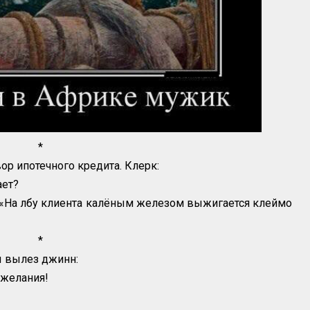
*
ор ипотечного кредита. Клерк:
ает?
18: «На лбу клиента калёным железом выжигается клеймо
*
ы вылез джинн:
 желания!