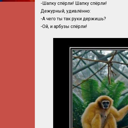
-Шапку спёрли! Шапку спёрли!
Дежурный, удивлённо:
-А чего ты так руки держишь?
-Ой, и арбузы спёрли!