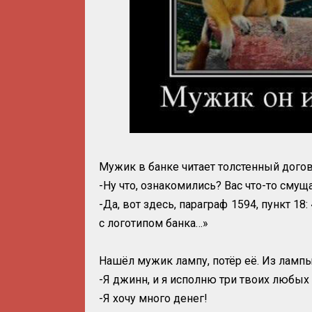
Мужик в банке читает толстенный догов
-Ну что, ознакомились? Вас что-то смущ
-Да, вот здесь, параграф 1594, пункт 
с логотипом банка…»
Нашёл мужик лампу, потёр её. Из ламп
-Я джинн, и я исполню три твоих любых
-Я хочу много денег!