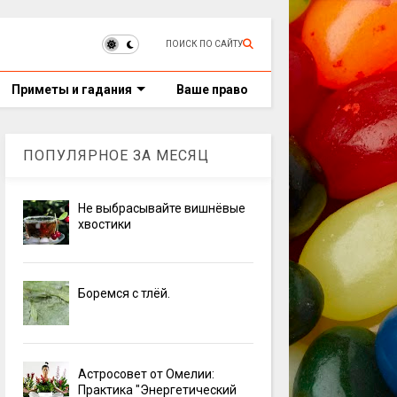
ПОИСК ПО САЙТУ
Приметы и гадания
Ваше право
ПОПУЛЯРНОЕ ЗА МЕСЯЦ
Не выбрасывайте вишнёвые
хвостики
Боремся с тлёй.
Астросовет от Омелии:
Практика "Энергетический