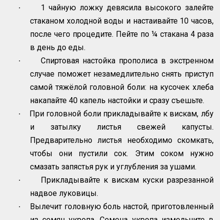
1 чайную ложку девясила высокого залейте
·
стаканом холодной воды и настаивайте 10 часов,
после чего процедите. Пейте по ¼ стакана 4 раза
в день до еды.
Спиртовая настойка прополиса в экстренном
·
случае поможет незамедлительно снять приступ
самой тяжёлой головной боли: на кусочек хлеба
накапайте 40 капель настойки и сразу съешьте.
При головной боли прикладывайте к вискам, лбу
·
и затылку листья свежей капусты.
Предварительно листья необходимо скомкать,
чтобы они пустили сок. Этим соком нужно
смазать запястья рук и углубления за ушами.
Прикладывайте к вискам куски разрезанной
·
надвое луковицы.
Вылечит головную боль настой, приготовленный
·
из семян укропа. Семена укропа измельчите в