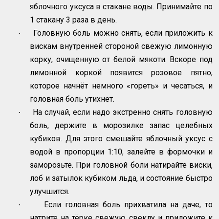
яблочного уксуса в стакане воды. Принимайте по
1 стакану 3 раза в день.
Головную боль можно снять, если приложить к
·
вискам внутренней стороной свежую лимонную
корку, очищенную от белой мякоти. Вскоре под
лимонной коркой появится розовое пятно,
которое начнёт немного «гореть» и чесаться, и
головная боль утихнет.
На случай, если надо экстренно снять головную
·
боль, держите в морозилке запас целебных
кубиков. Для этого смешайте яблочный уксус с
водой в пропорции 1:10, залейте в формочки и
заморозьте. При головной боли натирайте виски,
лоб и затылок кубиком льда, и состояние быстро
улучшится.
Если головная боль прихватила на даче, то
·
натрите на тёрке свежую свеклу и приложите к