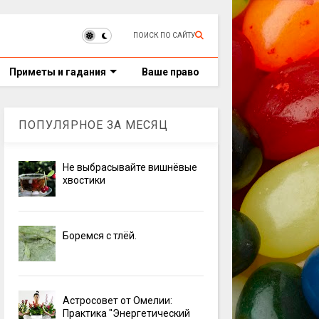
ПОИСК ПО САЙТУ
Приметы и гадания
Ваше право
ПОПУЛЯРНОЕ ЗА МЕСЯЦ
Не выбрасывайте вишнёвые
хвостики
Боремся с тлёй.
Астросовет от Омелии:
Практика "Энергетический