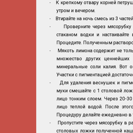
К крепкому отвару корней петруш
·
утром и вечером.
Втирайте на ночь смесь из 3 часте
·
Проверните через мясорубку 
·
стаканом водки и настаивайте 
Процедите. Полученным растворо
Мякоть лимона содержит не толь
·
множество других ценнейших 
минеральные соли калия. Вот о
Участки с пигментацией достаточн
Для удаления веснушек и пигм
·
муки смешайте с 1 столовой ложк
лицо тонким слоем. Через 20-3
лицо теплой водой. После это
Процедуру делайте ежедневно в т
Пропустите через мясорубку в р
·
столовых ложки полученной каш