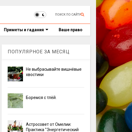
ПОИСК ПО САЙТУ
Приметы и гадания
Ваше право
ПОПУЛЯРНОЕ ЗА МЕСЯЦ
Не выбрасывайте вишнёвые
хвостики
Боремся с тлёй.
Астросовет от Омелии:
Практика "Энергетический