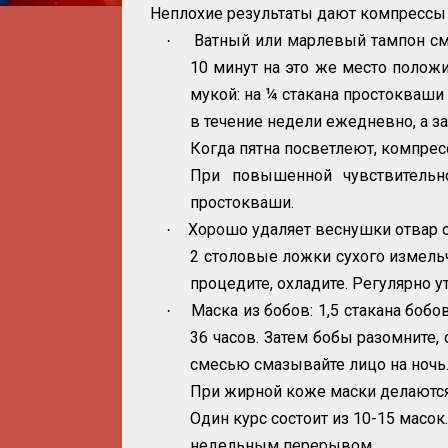
Неплохие результаты дают компрессы 
Ватный или марлевый тампон смо
·
10 минут на это же место полож
мукой: на ¼ стакана простокваши
в течение недели ежедневно, а за
Когда пятна посветлеют, компре
При повышенной чувствительн
простокваши.
Хорошо удаляет веснушки отвар од
·
2 столовые ложки сухого измельч
процедите, охладите. Регулярно у
Маска из бобов: 1,5 стакана бобо
·
36 часов. Затем бобы разомните,
смесью смазывайте лицо на ночь
При жирной коже маски делаются 
Один курс состоит из 10-15 масо
недельным перерывом.