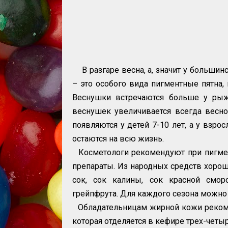
В разгаре весна, а, значит у большин
– это особого вида пигментные пятна,
Веснушки встречаются больше у рыж
веснушек увеличивается всегда весн
появляются у детей 7-10 лет, а у взро
остаются на всю жизнь.
Косметологи рекомендуют при пигме
препараты. Из народных средств хор
сок, сок калины, сок красной сморо
грейпфрута. Для каждого сезона можно 
Обладательницам жирной кожи рекомен
которая отделяется в кефире трех-четы