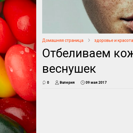
Домашняя страница
здоровье и красот
Отбеливаем кож
веснушек
0
Валерия
09 мая 2017