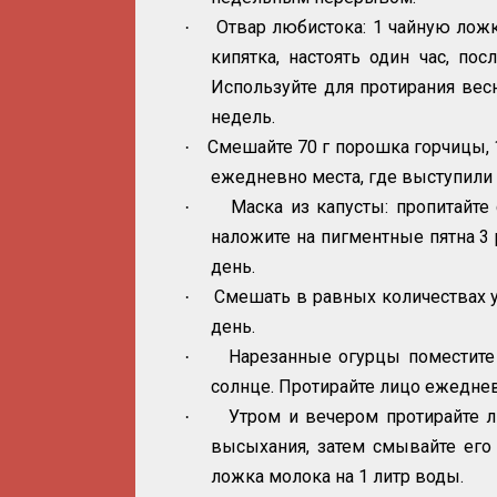
Отвар любистока: 1 чайную ложк
·
кипятка, настоять один час, пос
Используйте для протирания вес
недель.
Смешайте 70 г порошка горчицы, 1
·
ежедневно места, где выступили 
Маска из капусты: пропитайте
·
наложите на пигментные пятна 3
день.
Смешать в равных количествах ук
·
день.
Нарезанные огурцы поместите 
·
солнце. Протирайте лицо ежеднев
Утром и вечером протирайте 
·
высыхания, затем смывайте его
ложка молока на 1 литр воды.