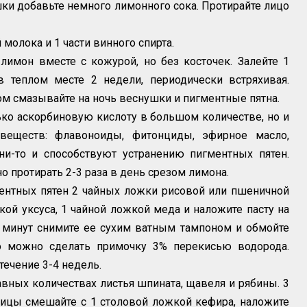
ки добавьте немного лимонного сока. Протирайте лицо
й молока и 1 части винного спирта.
лимон вместе с кожурой, но без косточек. Залейте 1
в теплом месте 2 недели, периодически встряхивая.
м смазывайте на ночь веснушки и пигментные пятна.
ко аскорбиновую кислоту в большом количестве, но и
веществ: флавоноиды, фитонциды, эфирное масло,
ни-то и способствуют устранению пигментных пятен.
о протирать 2-3 раза в день срезом лимона.
ентных пятен 2 чайных ложки рисовой или пшеничной
ой уксуса, 1 чайной ложкой меда и наложите пасту на
0 минут снимите ее сухим ватным тампоном и обмойте
го можно сделать примочку 3% перекисью водорода.
ечение 3-4 недель.
авных количествах листья шпината, щавеля и рябины. 3
ицы смешайте с 1 столовой ложкой кефира, наложите