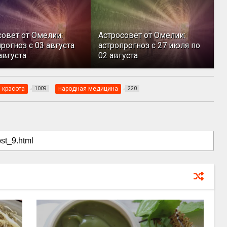
совет от Омелии:
Астросовет от Омелии:
рогноз с 03 августа
астропрогноз с 27 июля по
августа
02 августа
 красота
народная медицина
1009
220