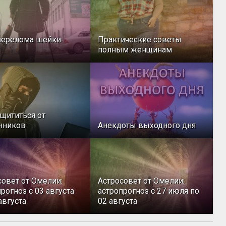
перелома шейки
Практические советы
полным женщинам
ащититься от
нников
Анекдоты выходного дня
совет от Омелии:
Астросовет от Омелии:
рогноз с 03 августа
астропрогноз с 27 июля по
августа
02 августа