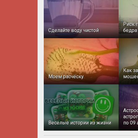
Риск 
Сделайте воду чистой
бедра
Как з
Моем расчёску
моше
Астро
астроп
Весёлые истории из жизни
по 09 