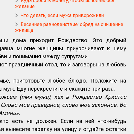
Куда бросить монету, чтобы исполнилось
желание
Что делать, если мужа приворожили...
Весеннее равноденствие: обряд на очищение
жилища
ши дома приходит Рождество. Это добрый
давна многие женщины приурочивают к нему
ви и понимания между супругами.
т праздничный стол, то и заговоры на любовь
мье, приготовьте любое блюдо. Положите на
ш муж. Еду перекрестите и скажите три раза:
Божьем (имя мужа), как в Рождество Христос
 Слово мое праведное, слово мое законное. Во
 Аминь».
кто есть не должен. Если на ней что-нибудь
ья вынесите тарелку на улицу и отдайте остатки