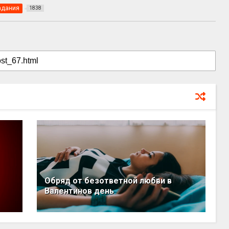
адания
1838
Обряд от безответной любви в
Валентинов день