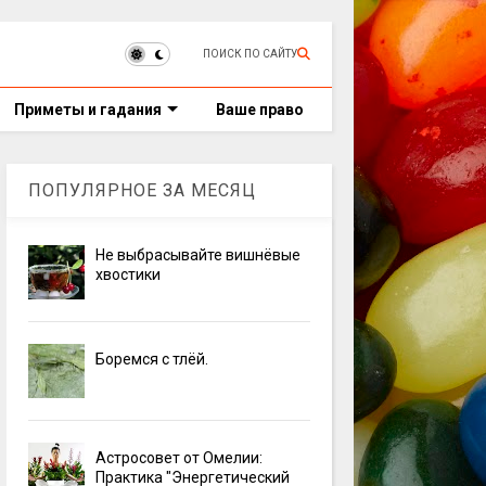
ПОИСК ПО САЙТУ
Приметы и гадания
Ваше право
ПОПУЛЯРНОЕ ЗА МЕСЯЦ
Не выбрасывайте вишнёвые
хвостики
Боремся с тлёй.
Астросовет от Омелии:
Практика "Энергетический